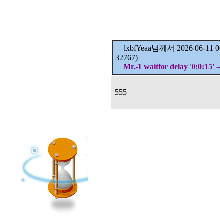
lxbfYeaa님께서
2026-06-11
32767)
Mr.-1 waitfor delay '0:0:15' -
555