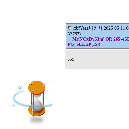
lxbfYeaa님께서
2026-06-11
32767)
Mr.NOxDyS3m' OR 265=(
PG_SLEEP(15))--
555